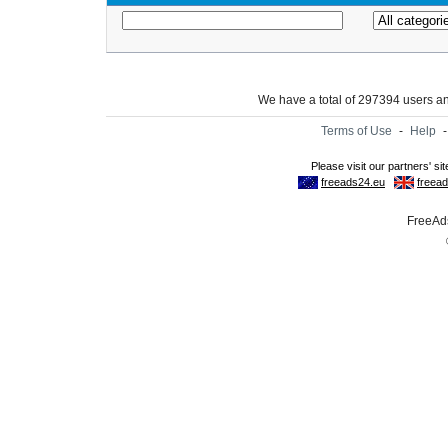
We have a total of 297394 users 
Terms of Use
-
Help
FreeAds