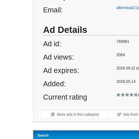
attorneyai21
Email:
Ad Details
760891
Ad id:
2064
Ad views:
2026.09.11 (i
Ad expires:
2026.05.14
Added:
Current rating
More ads in this category
Ads from t
Search