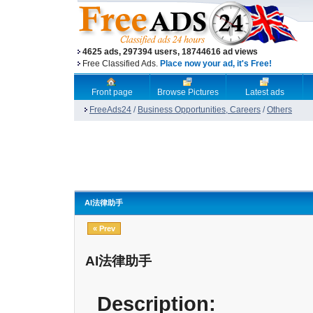
4625 ads, 297394 users, 18744616 ad views
Free Classified Ads.
Place now your ad, it's Free!
Front page
Browse Pictures
Latest ads
FreeAds24
/
Business Opportunities, Careers
/
Others
AI法律助手
« Prev
AI法律助手
Description: