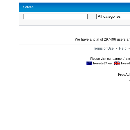
Search
We have a total of 297406 users 
Terms of Use
-
Help
FreeAds