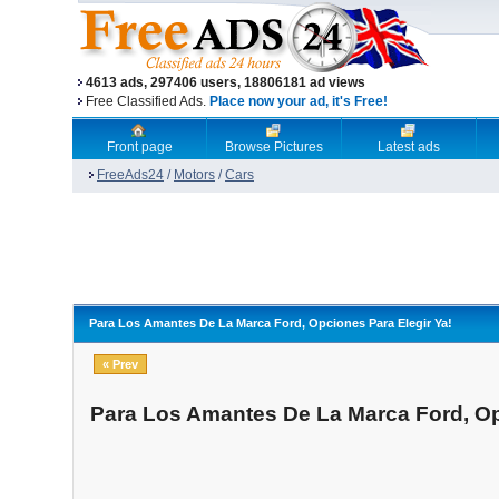
4613 ads, 297406 users, 18806181 ad views
Free Classified Ads.
Place now your ad, it's Free!
Front page
Browse Pictures
Latest ads
FreeAds24
/
Motors
/
Cars
Para Los Amantes De La Marca Ford, Opciones Para Elegir Ya!
« Prev
Para Los Amantes De La Marca Ford, Op