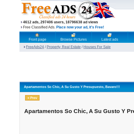
4612 ads, 297406 users, 18796638 ad views
Free Classified Ads.
Place now your ad, it's Free!
Front page
Browse Pictures
Latest ads
FreeAds24
/
Property, Real Estate
/
Houses For Sale
Apartamentos So Chic, A Su Gusto Y Presupuesto, Bavaro!!!
« Prev
Apartamentos So Chic, A Su Gusto Y Pr