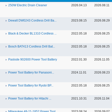
250W Electric Drain Cleaner
2026.04.13
2026.08.11
Dewalt DW0243 Cordless Drill Ba...
2023.08.15
2026.08.29
Black & Decker BL1310 Cordless ...
2022.05.18
2026.08.25
Bosch BAT413 Cordless Drill Bat...
2022.05.18
2026.08.25
Paslode 902600 Power Tool Battery
2022.01.30
2026.11.05
Power Tool Battery for Panasoni...
2024.11.01
2026.08.23
Power Tool Battery for Ryobi BP...
2022.05.18
2026.08.25
Power Tool Battery for Hitachi ...
2021.10.31
2026.11.04
Milwaukee 48-11-1852 Power Tool...
2023.08.24
2026.09.07