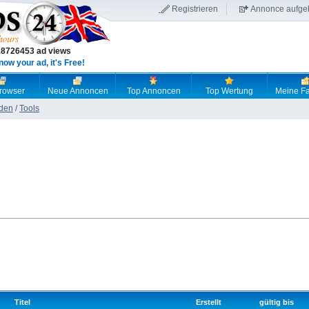
Registrieren
Annonce aufge
18726453 ad views
now your ad, it's Free!
browser
Neue Annoncen
Top Annoncen
Top Wertung
Meine Fa
den
/
Tools
Titel
Erstellt
gültig bis