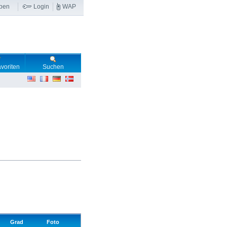
ben
Login
WAP
voriten
Suchen
Grad
Foto