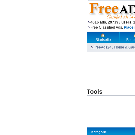
4616 ads, 297393 users, 
Free Classified Ads.
Place 
Startseite
Bild
FreeAds24
/
Home & Gar
Tools
Kategorie