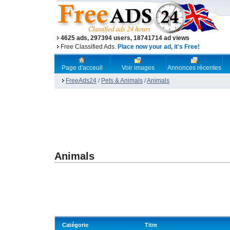
4625 ads, 297394 users, 18741714 ad views
Free Classified Ads.
Place now your ad, it's Free!
Page d'acceuil
Voir images
Annonces récentes
FreeAds24
/
Pets & Animals
/
Animals
Animals
Catégorie
Titre