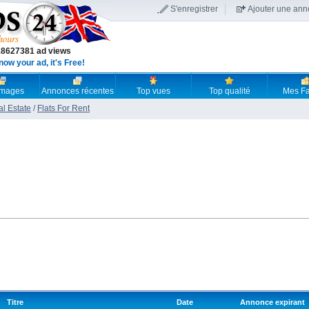
S'enregistrer
Ajouter une an
18627381 ad views
now your ad, it's Free!
 images
Annonces récentes
Top vues
Top qualité
Mes Fa
al Estate
/
Flats For Rent
Titre
Date
Annonce expirant