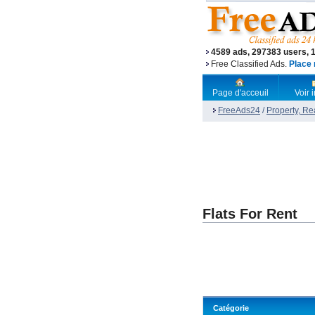
4589 ads, 297383 users, 
Free Classified Ads.
Place 
Page d'acceuil
Voir
FreeAds24
/
Property, Re
Flats For Rent
Catégorie