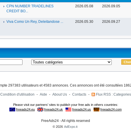
CPN NUMBER TRADELINES
2026.05.08
2026.09.05
CREDIT BO...
Viva Como Un Rey, Deleitandose ...
2026.05.30
2026.09.27
ompte 297383 utilisateurs et 4583 annonces. Ces annonces ont été consultées 1862
Condition d'utilisation
-
Aide
-
About Us
-
Contacts
-
Flux RSS : Categories
FreeAds24 - All rights reserved
© 2026
AdExpo.it