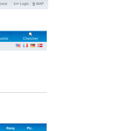
nonce
Login
WAP
voris
Chercher
Rang
Pic.